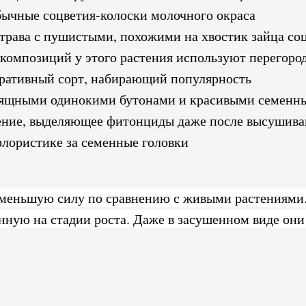
ычные соцветия-колоски молочного окраса
 трава с пушистыми, похожими на хвостик зайца со
 композиций у этого растения используют перегоро
ративный сорт, набирающий популярность
изящными одинокими бутонами и красивыми семенн
ение, выделяющее фитонциды даже после высушива
флористике за семенные головки
 меньшую силу по сравнению с живыми растениями
енную на стадии роста. Даже в засушенном виде он