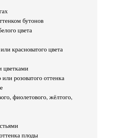
гах
ттенком бутонов
елого цвета
 или красноватого цвета
и цветками
 или розоватого оттенка
е
го, фиолетового, жёлтого,
истьями
оттенка плоды