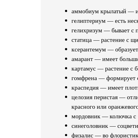
аммобиум крылатый — им
гелиптериум — есть нес
гелихризум — бывает с 
статица — растение с щ
ксерантемум — образует 
амарант — имеет больши
картамус — растение с 
гомфрена — формирует со
краспедия — имеет плот
целозия перистая — отл
красного или оранжевого
мордовник — колючка с
синеголовник — соцвети
физалис — во флористик