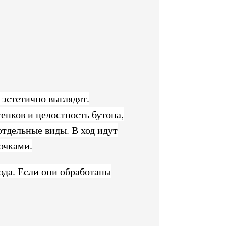
тельство
ьда»
 эстетично выглядят.
енков и целостность бутона,
отдельные виды. В ход идут
очками.
ода. Если они обработаны