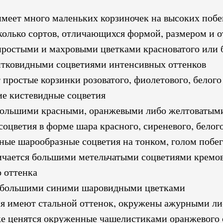
еет много маленьких корзиночек на высоких побе
колько сортов, отличающихся формой, размером и о
простыми и махровыми цветками красноватого или б
итковидными соцветиями интенсивных оттенков
простые корзинки розоватого, фиолетового, белого
е кистевидные соцветия
большими красными, оранжевыми либо желтоватым
цветия в форме шара красного, сиреневого, белого
ные шарообразные соцветия на тонком, голом побег
ичается большими метельчатыми соцветиями кремово
 оттенка
 большими синими шаровидными цветками
я имеют стальной оттенок, окружены ажурными л
е ценятся окруженные чашелистиками оранжевого 